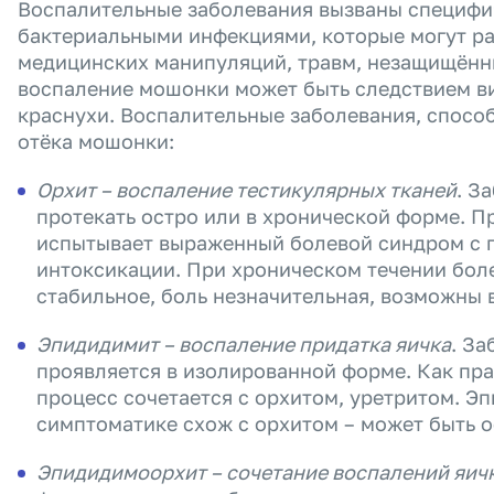
Воспалительные заболевания вызваны специф
бактериальными инфекциями, которые могут ра
медицинских манипуляций, травм, незащищённы
воспаление мошонки может быть следствием ви
краснухи. Воспалительные заболевания, спосо
отёка мошонки:
Орхит – воспаление тестикулярных тканей
. З
протекать остро или в хронической форме. П
испытывает выраженный болевой синдром с 
интоксикации. При хроническом течении бол
стабильное, боль незначительная, возможны 
Эпидидимит – воспаление придатка яичка
. За
проявляется в изолированной форме. Как пр
процесс сочетается с орхитом, уретритом. Э
симптоматике схож с орхитом – может быть 
Эпидидимоорхит – сочетание воспалений яичк