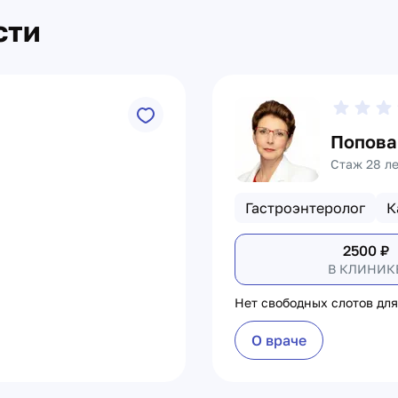
сти
Попова
Стаж 28 л
Гастроэнтеролог
К
2500
₽
В КЛИНИК
Нет свободных слотов для
О враче