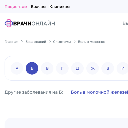
Пациентам
Врачам
Клиникам
ВРАЧИ
ОНЛАЙН
Вы
Главная
База знаний
Симптомы
Боль в мошонке
А
Б
В
Г
Д
Ж
З
И
Другие заболевания на Б:
Боль в молочной железе