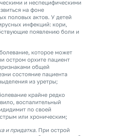
ическими и неспецифическими
звиться на фоне
х половых актов. У детей
русных инфекций: кори,
бствующие появлению боли и
аболевание, которое может
ри остром орхите пациент
признаками общей
езни состояние пациента
выделения из уретры;
болевание крайне редко
авило, воспалительный
пидидимит по своей
острым или хроническим;
а и придатка
. При острой