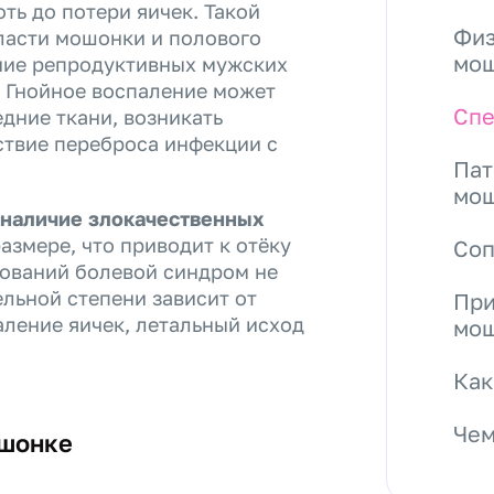
ть до потери яичек. Такой
Физ
бласти мошонки и полового
мо
ние репродуктивных мужских
. Гнойное воспаление может
Спе
дние ткани, возникать
ствие переброса инфекции с
Пат
мо
 наличие злокачественных
размере, что приводит к отёку
Со
ований болевой синдром не
ельной степени зависит от
При
аление яичек, летальный исход
мо
Как
Чем
ошонке