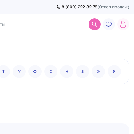
8 (800) 222-82-78
(Отдел продаж)
ты
Поиск
Т
У
Ф
Х
Ч
Ш
Э
Я