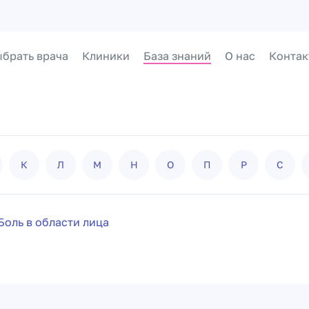
брать врача
Клиники
База знаний
О нас
Контак
К
Л
М
Н
О
П
Р
С
Боль в области лица