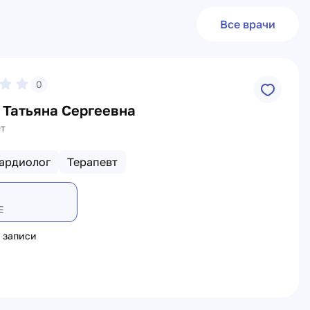
Все врачи
0
 Татьяна Сергеевна
ет
ардиолог
Терапевт
Е
 записи