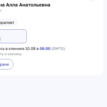
на Алла Анатольевна
т
ерапевт
Е
сь в клинике
10.08 в
06:00
(GMT0)
ту и клинику
враче