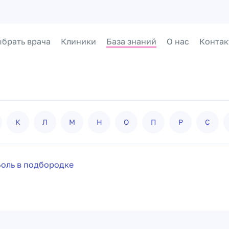
брать врача
Клиники
База знаний
О нас
Контак
К
Л
М
Н
О
П
Р
С
оль в подбородке