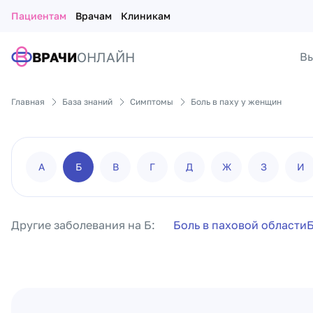
Пациентам
Врачам
Клиникам
ВРАЧИ
ОНЛАЙН
Вы
Главная
База знаний
Симптомы
Боль в паху у женщин
А
Б
В
Г
Д
Ж
З
И
Другие заболевания на Б:
Боль в паховой области
Б