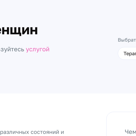
женщин
Выбрат
ьзуйтесь
услугой
Тера
Чем
 различных состояний и