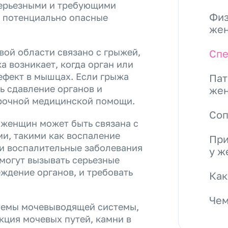
серьезными и требующими
Физ
е потенциально опасные
же
вой области связано с грыжей,
Спе
а возникает, когда орган или
ефект в мышцах. Если грыжа
Пат
ь сдавление органов и
же
срочной медицинской помощи.
Со
 женщин может быть связана с
и, такими как воспаление
При
ли воспалительные заболевания
у ж
 могут вызывать серьезные
ждение органов, и требовать
Как
Чем
лемы мочевыводящей системы,
кция мочевых путей, камни в