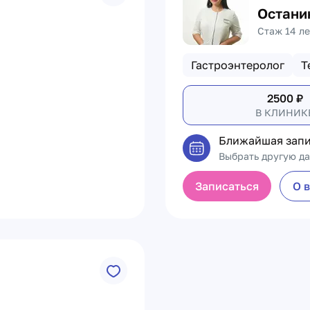
Остани
Стаж 14 ле
Гастроэнтеролог
Т
2500
₽
В КЛИНИК
Ближайшая запи
Выбрать другую да
Записаться
О 