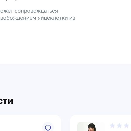
может сопровождаться
ысвобождением яйцеклетки из
сти