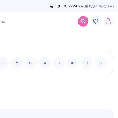
8 (800) 222-82-78
(Отдел продаж)
ты
Поиск
Т
У
Ф
Х
Ч
Ш
Э
Я