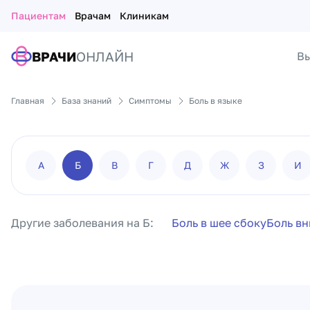
Пациентам
Врачам
Клиникам
ВРАЧИ
ОНЛАЙН
Вы
Главная
База знаний
Симптомы
Боль в языке
А
Б
В
Г
Д
Ж
З
И
Другие заболевания на Б:
Боль в шее сбоку
Боль вн