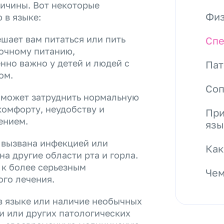
ричины. Вот некоторые
Физ
 в языке:
ешает вам питаться или пить
Спе
точному питанию,
нно важно у детей и людей с
Пат
ом.
Со
е может затруднить нормальную
комфорту, неудобству и
При
ением.
язы
е вызвана инфекцией или
Как
а другие области рта и горла.
 к более серьезным
Чем
ого лечения.
в языке или наличие необычных
и или других патологических