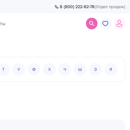
8 (800) 222-82-78
(Отдел продаж)
ты
Поиск
Т
У
Ф
Х
Ч
Ш
Э
Я