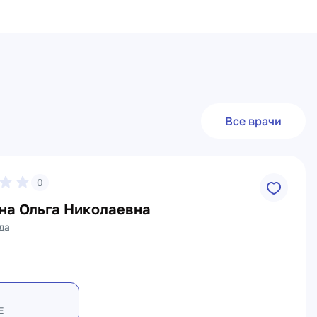
Все врачи
0
на Ольга Николаевна
да
Е