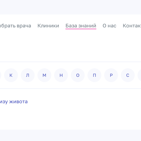
брать врача
Клиники
База знаний
О нас
Контак
К
Л
М
Н
О
П
Р
С
изу живота