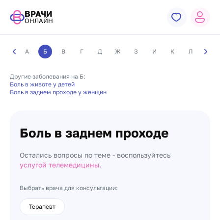
ВРАЧИ
ОНЛАЙН
А
Б
В
Г
Д
Ж
З
И
К
Л
М
Другие заболевания на Б:
Боль в животе у детей
Боль в заднем проходе у женщин
Боль в заднем проходе
Остались вопросы по теме - воспользуйтесь
услугой телемедицины.
Выбрать врача для консультации:
Терапевт