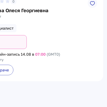
0
ва Олеся Георгиевна
т
циалист
айн-запись
14.08 в
07:00
(GMT0)
ту
враче