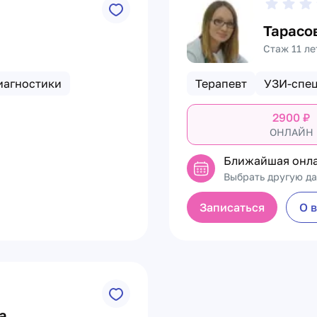
Тарасо
Стаж 11 ле
иагностики
Терапевт
УЗИ-спе
2900
₽
ОНЛАЙН
Ближайшая онл
Выбрать другую да
Записаться
О 
а