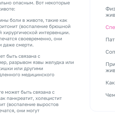
ально опасным. Вот некоторые
Физ
животе:
жив
ны боли в животе, такие как
еритонит (воспаление брюшной
Спе
ой хирургической интервенции.
лечатся своевременно, они
Пат
и даже смерти.
Со
ет быть связана с
ер, разрывом язвы желудка или
При
кишки или другими
жив
едленного медицинского
Как
е может быть связана с
Чем
ак панкреатит, холецистит
лит (воспаление выростов
ечатся, они могут