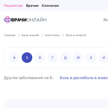
Пациентам
Врачам
Клиникам
ВРАЧИ
ОНЛАЙН
Вы
Главная
База знаний
Симптомы
Боль в животе
А
Б
В
Г
Д
Ж
З
И
Другие заболевания на Б:
Боль в десне
Боль в живо