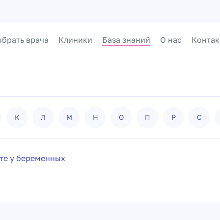
брать врача
Клиники
База знаний
О нас
Контак
К
Л
М
Н
О
П
Р
С
те у беременных