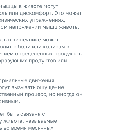
мышцы в животе могут
оль или дискомфорт. Это может
физических упражнениях,
ном напряжении мышц живота.
зов в кишечнике может
одит к боли или коликам в
ением определенных продуктов
бразующих продуктов или
Нормальные движения
огут вызывать ощущение
ственный процесс, но иногда он
сивным.
т быть связана с
у живота, называемые
ь во время месячных