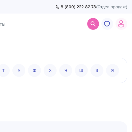
8 (800) 222-82-78
(Отдел продаж)
ты
Поиск
Т
У
Ф
Х
Ч
Ш
Э
Я