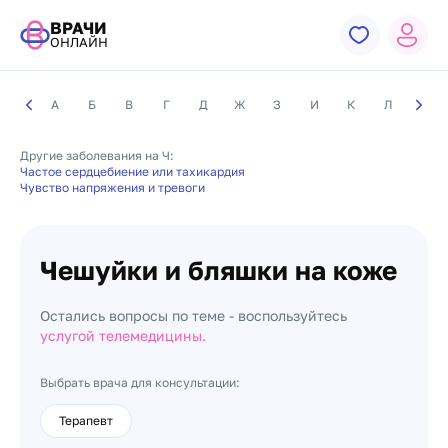
ВРАЧИ
ОНЛАЙН
А
Б
В
Г
Д
Ж
З
И
К
Л
М
Другие заболевания на Ч:
Частое сердцебиение или тахикардия
Чувство напряжения и тревоги
Чешуйки и бляшки на коже
Остались вопросы по теме - воспользуйтесь
услугой телемедицины.
Выбрать врача для консультации:
Терапевт