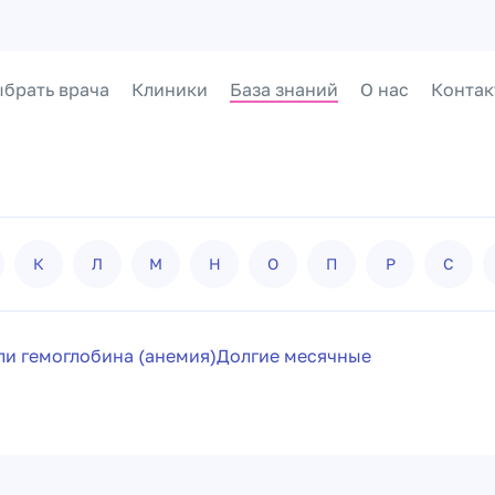
брать врача
Клиники
База знаний
О нас
Контак
К
Л
М
Н
О
П
Р
С
ли гемоглобина (анемия)
Долгие месячные