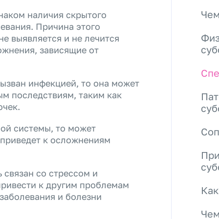
Чем
наком наличия скрытого
евания. Причина этого
Физ
не выявляется и не лечится
суб
ожнения, зависящие от
Спе
ызван инфекцией, то она может
ым последствиям, таким как
Пат
очек.
суб
ой системы, то может
Со
о приведет к осложнениям
При
суб
 связан со стрессом и
 привести к другим проблемам
Как
 заболевания и болезни
Чем