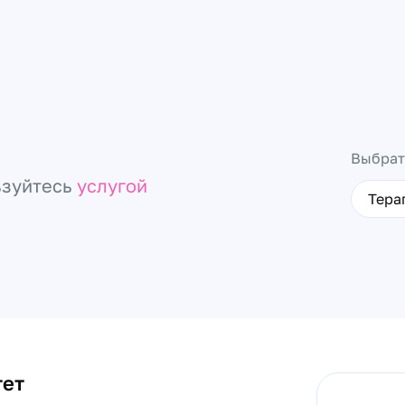
Выбрат
ьзуйтесь
услугой
Тера
тет