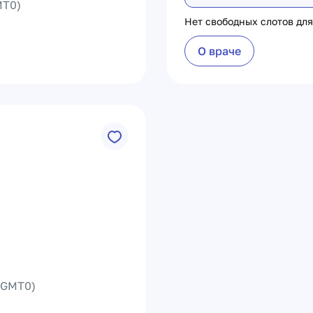
T0)
Нет свободных слотов для
О враче
(GMT0)