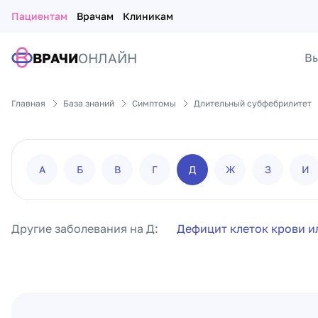
Пациентам
Врачам
Клиникам
ВРАЧИ
ОНЛАЙН
Вы
Главная
База знаний
Симптомы
Длительный субфебрилитет
А
Б
В
Г
Д
Ж
З
И
Другие заболевания на Д:
Дефицит клеток крови и