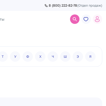
8 (800) 222-82-78
(Отдел продаж)
ты
Поиск
Т
У
Ф
Х
Ч
Ш
Э
Я