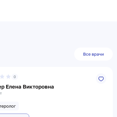
Все врачи
0
ер Елена Викторовна
т
теролог