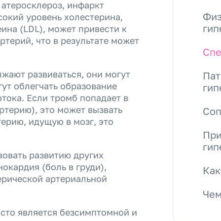
 атеросклероз, инфаркт
Физ
сокий уровень холестерина,
гип
ина (LDL), может привести к
терий, что в результате может
Спе
жают развиваться, они могут
Пат
гут облегчать образование
гип
отока. Если тромб попадает в
терию), это может вызвать
Со
ерию, идущую в мозг, это
При
гип
овать развитию других
окардия (боль в груди),
Как
ерической артериальной
Чем
асто является безсимптомной и