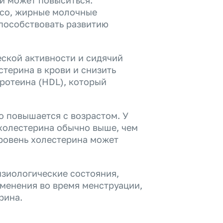
и может повыситься.
ясо, жирные молочные
способствовать развитию
еской активности и сидячий
стерина в крови и снизить
ротеина (HDL), который
о повышается с возрастом. У
холестерина обычно выше, чем
ровень холестерина может
зиологические состояния,
зменения во время менструации,
рина.