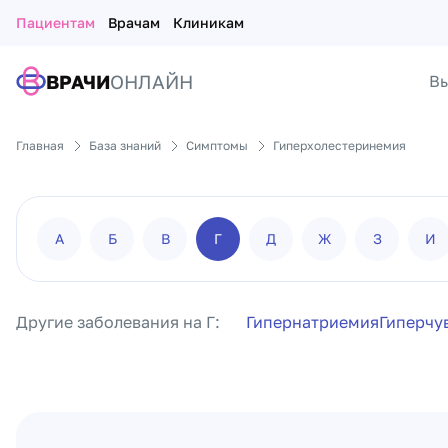
Пациентам
Врачам
Клиникам
ВРАЧИ
ОНЛАЙН
Вы
Главная
База знаний
Симптомы
Гиперхолестеринемия
А
Б
В
Г
Д
Ж
З
И
Другие заболевания на Г:
Гипернатриемия
Гиперчу