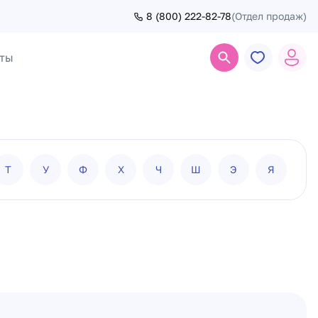
8 (800) 222-82-78
(Отдел продаж)
ты
Поиск
Т
У
Ф
Х
Ч
Ш
Э
Я