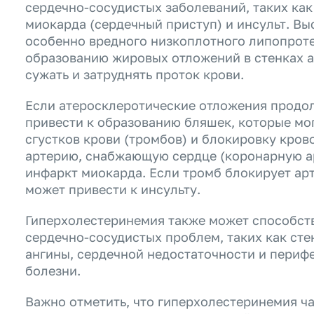
сердечно-сосудистых заболеваний, таких как
миокарда (сердечный приступ) и инсульт. Вы
особенно вредного низкоплотного липопроте
образованию жировых отложений в стенках ар
сужать и затруднять проток крови.
Если атеросклеротические отложения продол
привести к образованию бляшек, которые мо
сгустков крови (тромбов) и блокировку кров
артерию, снабжающую сердце (коронарную ар
инфаркт миокарда. Если тромб блокирует арт
может привести к инсульту.
Гиперхолестеринемия также может способств
сердечно-сосудистых проблем, таких как стен
ангины, сердечной недостаточности и периф
болезни.
Важно отметить, что гиперхолестеринемия ч