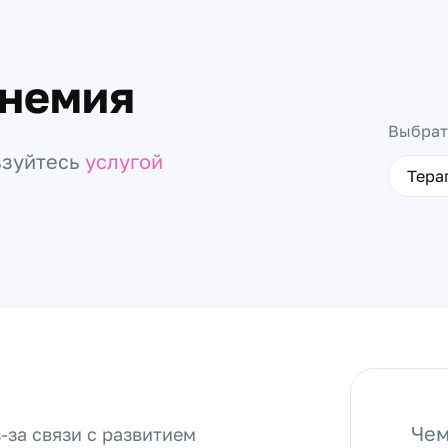
инемия
Выбрат
ьзуйтесь
услугой
Тера
Чем
за связи с развитием