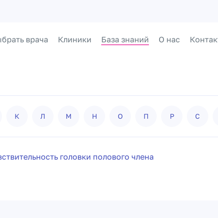
брать врача
Клиники
База знаний
О нас
Контак
К
Л
М
Н
О
П
Р
С
вствительность головки полового члена