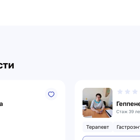
сти
а
Геппен
Стаж 39 ле
Терапевт
Гастроэн