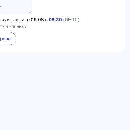
Е
сь в клинике
06.08 в
09:30
(GMT0)
ту и клинику
враче