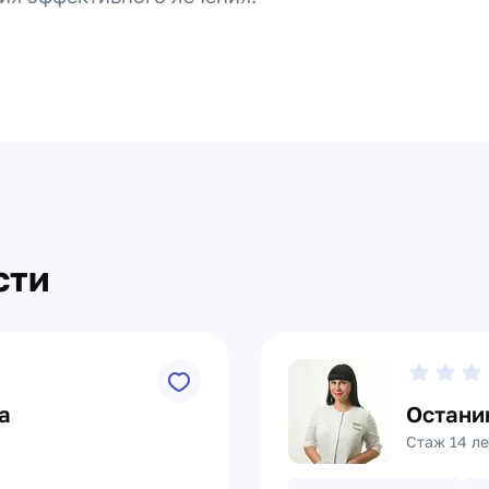
сти
а
Остани
Стаж 14 ле