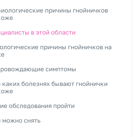
иологические причины гнойничков
коже
циалисты в этой области
ологические причины гнойничков на
же
провождающие симптомы
 каких болезнях бывают гнойнички
коже
ие обследования пройти
 можно снять