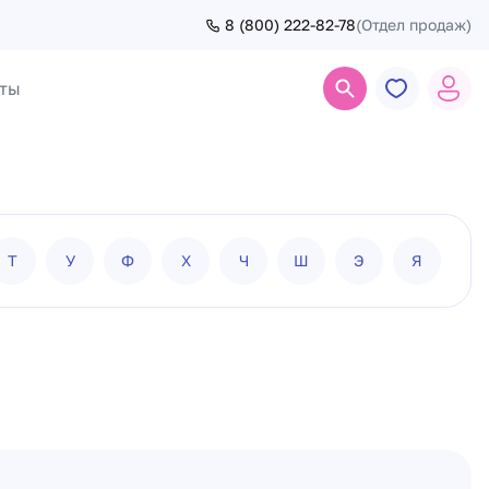
8 (800) 222-82-78
(Отдел продаж)
ты
Поиск
Т
У
Ф
Х
Ч
Ш
Э
Я