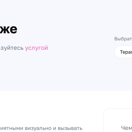
оже
Выбрат
ьзуйтесь
услугой
Тера
Чем
риятными визуально и вызывать