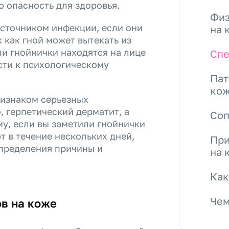
 опасность для здоровья.
Физ
источником инфекции, если они
на 
 как гной может вытекать из
ли гнойнички находятся на лице
Спе
сти к психологическому
Пат
ко
ризнаком серьезных
, герпетический дерматит, а
Со
у, если вы заметили гнойнички
т в течение нескольких дней,
При
определения причины и
на 
Как
Чем
в на коже