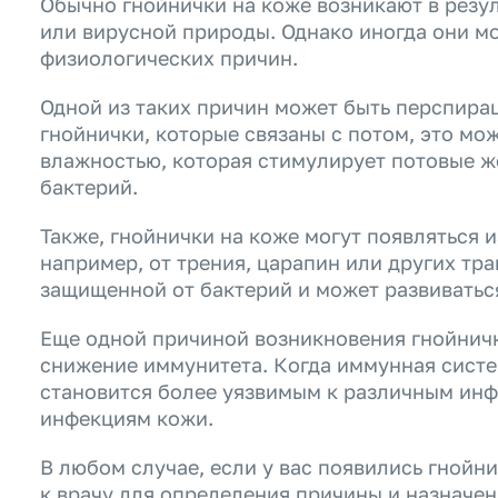
Обычно гнойнички на коже возникают в резу
или вирусной природы. Однако иногда они мо
физиологических причин.
Одной из таких причин может быть перспирац
гнойнички, которые связаны с потом, это мо
влажностью, которая стимулирует потовые ж
бактерий.
Также, гнойнички на коже могут появляться 
например, от трения, царапин или других тр
защищенной от бактерий и может развиватьс
Еще одной причиной возникновения гнойничк
снижение иммунитета. Когда иммунная систе
становится более уязвимым к различным инфе
инфекциям кожи.
В любом случае, если у вас появились гнойн
к врачу для определения причины и назначен