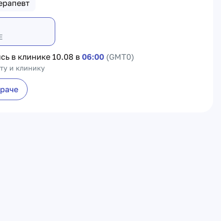
ерапевт
Е
сь в клинике
10.08 в
06:00
(GMT0)
ту и клинику
враче