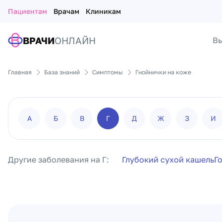
Пациентам
Врачам
Клиникам
ВРАЧИ
ОНЛАЙН
Вы
Главная
База знаний
Симптомы
Гнойнички на коже
А
Б
В
Г
Д
Ж
З
И
Другие заболевания на Г:
Глубокий сухой кашель
Г