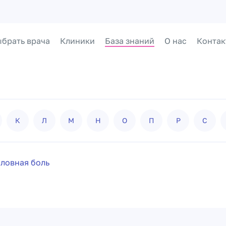
брать врача
Клиники
База знаний
О нас
Контак
К
Л
М
Н
О
П
Р
С
оловная боль