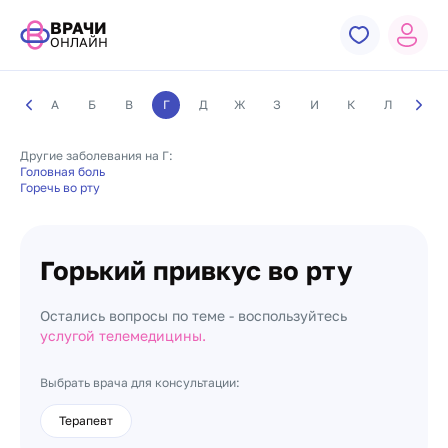
ВРАЧИ
ОНЛАЙН
А
Б
В
Г
Д
Ж
З
И
К
Л
М
Другие заболевания на Г:
Головная боль
Горечь во рту
Горький привкус во рту
Остались вопросы по теме - воспользуйтесь
услугой телемедицины.
Выбрать врача для консультации:
Терапевт