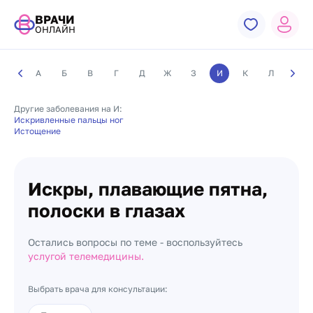
ВРАЧИ
ОНЛАЙН
А
Б
В
Г
Д
Ж
З
И
К
Л
М
Другие заболевания на И:
Искривленные пальцы ног
Истощение
Искры, плавающие пятна,
полоски в глазах
Остались вопросы по теме - воспользуйтесь
услугой телемедицины.
Выбрать врача для консультации: