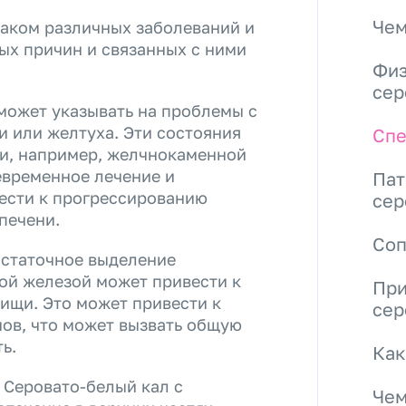
Чем
наком различных заболеваний и
ых причин и связанных с ними
Физ
сер
может указывать на проблемы с
и или желтуха. Эти состояния
Спе
ни, например, желчнокаменной
евременное лечение и
Пат
ести к прогрессированию
сер
печени.
Со
статочное выделение
й железой может привести к
При
ищи. Это может привести к
сер
нов, что может вызвать общую
ь.
Как
 Серовато-белый кал с
Чем