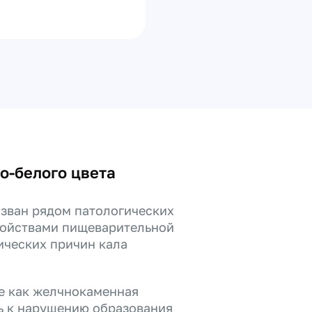
о-белого цвета
ызван рядом патологических
ройствами пищеварительной
ических причин кала
ие как желчнокаменная
ть к нарушению образования