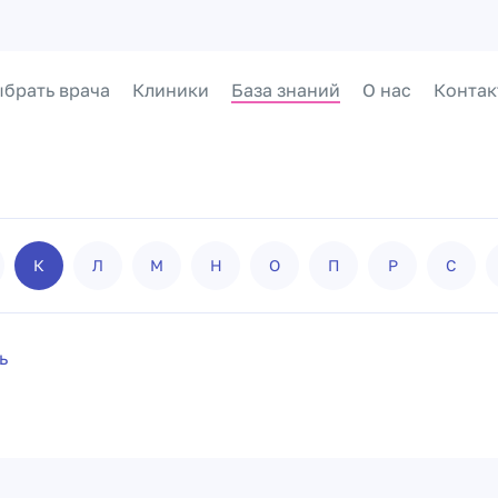
брать врача
Клиники
База знаний
О нас
Контак
К
Л
М
Н
О
П
Р
С
ь