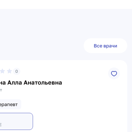
Все врачи
0
на Алла Анатольевна
т
ерапевт
Е