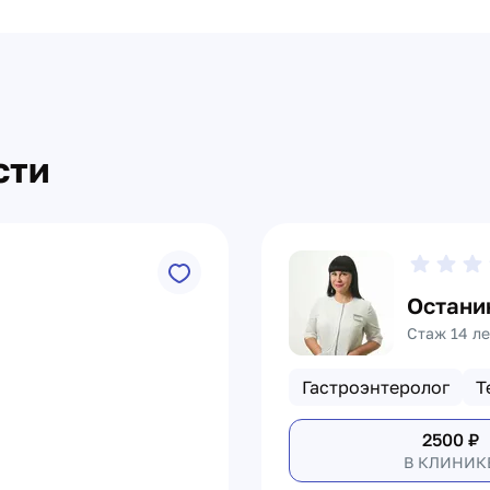
сти
Остани
Стаж 14 ле
Гастроэнтеролог
Т
2500
₽
В КЛИНИК