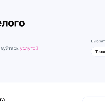
елого
Выбрат
ьзуйтесь
услугой
Тера
та