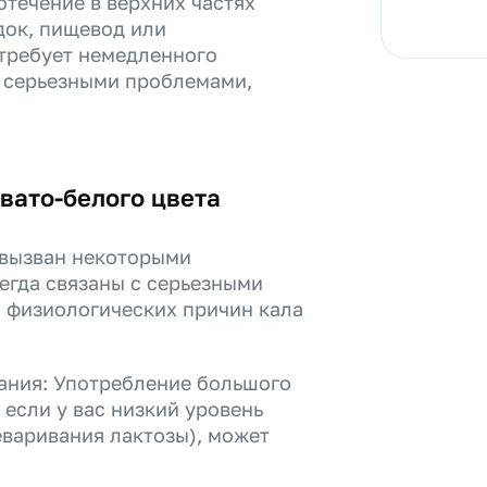
течение в верхних частях
док, пищевод или
требует немедленного
с серьезными проблемами,
вато-белого цвета
 вызван некоторыми
егда связаны с серьезными
 физиологических причин кала
ания: Употребление большого
если у вас низкий уровень
еваривания лактозы), может