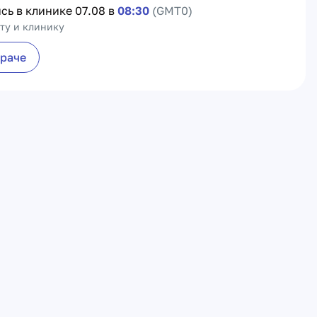
сь в клинике
07.08 в
08:30
(GMT0)
ту и клинику
враче