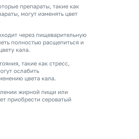
оторые препараты, такие как
араты, могут изменять цвет
оходит через пищеварительную
петь полностью расщепиться и
цвету кала.
яния, такие как стресс,
огут ослабить
менению цвета кала.
блении жирной пищи или
ет приобрести сероватый