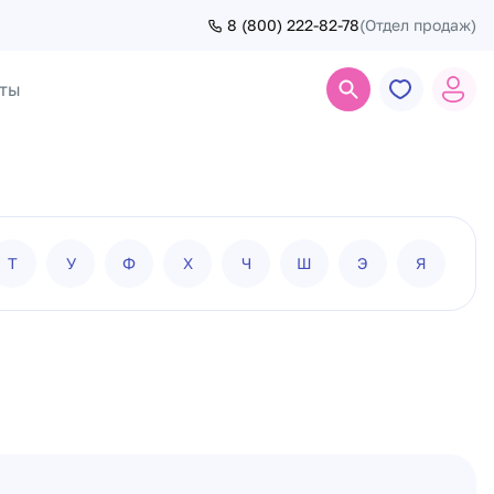
8 (800) 222-82-78
(Отдел продаж)
ты
Поиск
Т
У
Ф
Х
Ч
Ш
Э
Я