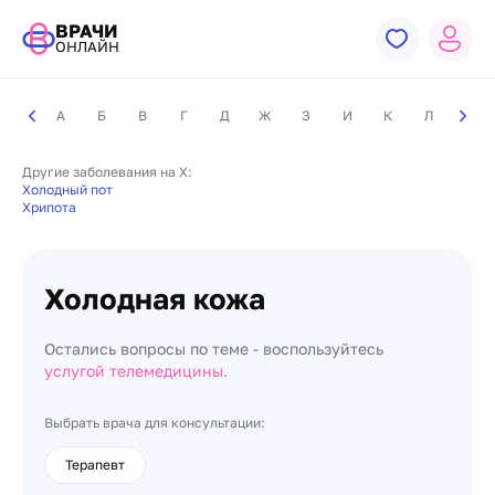
ВРАЧИ
ОНЛАЙН
А
Б
В
Г
Д
Ж
З
И
К
Л
М
Другие заболевания на Х:
Холодный пот
Хрипота
Холодная кожа
Остались вопросы по теме - воспользуйтесь
услугой телемедицины.
Выбрать врача для консультации:
Терапевт