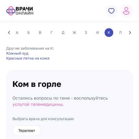
ВРАЧИ
ОНЛАЙН
А
Б
В
Г
Д
Ж
З
И
К
Л
М
Другие заболевания на К:
Кожный зуд
Красные пятна на коже
Ком в горле
Остались вопросы по теме - воспользуйтесь
услугой телемедицины.
Выбрать врача для консультации:
Терапевт