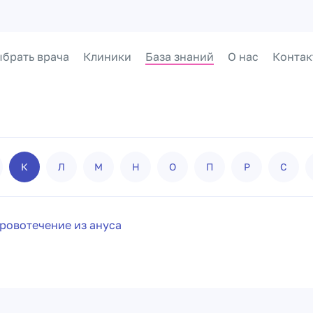
брать врача
Клиники
База знаний
О нас
Контак
К
Л
М
Н
О
П
Р
С
ровотечение из ануса