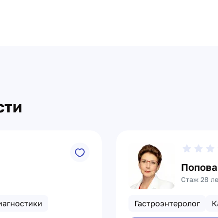
сти
Попова
Стаж 28 л
иагностики
Гастроэнтеролог
К