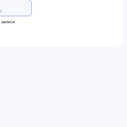
Е
 записи