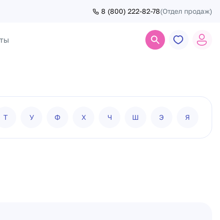
8 (800) 222-82-78
(Отдел продаж)
ты
Поиск
Т
У
Ф
Х
Ч
Ш
Э
Я