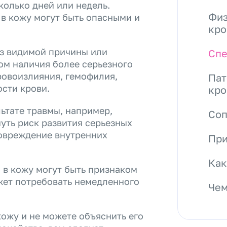
колько дней или недель.
Физ
 в кожу могут быть опасными и
кро
ез видимой причины или
Спе
ом наличия более серьезного
ровоизлияния, гемофилия,
Пат
сти крови.
кро
льтате травмы, например,
Со
нуть риск развития серьезных
повреждение внутренних
При
Как
я в кожу могут быть признаком
ожет потребовать немедленного
Чем
кожу и не можете объяснить его