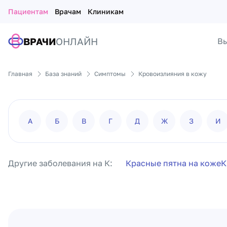
Пациентам
Врачам
Клиникам
ВРАЧИ
ОНЛАЙН
Вы
Главная
База знаний
Симптомы
Кровоизлияния в кожу
А
Б
В
Г
Д
Ж
З
И
Другие заболевания на К:
Красные пятна на коже
К