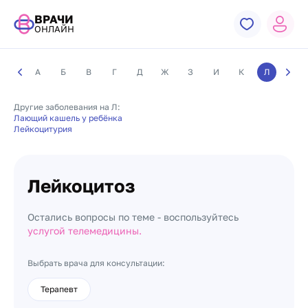
ВРАЧИ
ОНЛАЙН
А
Б
В
Г
Д
Ж
З
И
К
Л
М
Другие заболевания на Л:
Лающий кашель у ребёнка
Лейкоцитурия
Лейкоцитоз
Остались вопросы по теме - воспользуйтесь
услугой телемедицины.
Выбрать врача для консультации:
Терапевт