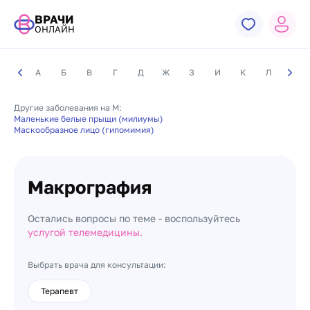
ВРАЧИ
ОНЛАЙН
А
Б
В
Г
Д
Ж
З
И
К
Л
М
Другие заболевания на М:
Маленькие белые прыщи (милиумы)
Маскообразное лицо (гипомимия)
Макрография
Остались вопросы по теме - воспользуйтесь
услугой телемедицины.
Выбрать врача для консультации:
Терапевт