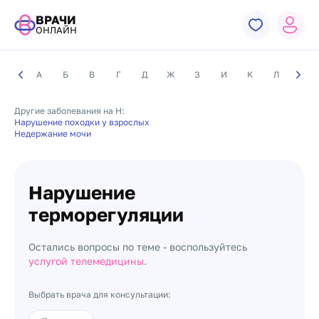
ВРАЧИ
ОНЛАЙН
А
Б
В
Г
Д
Ж
З
И
К
Л
М
Другие заболевания на Н:
Нарушение походки у взрослых
Недержание мочи
Нарушение
терморегуляции
Остались вопросы по теме - воспользуйтесь
услугой телемедицины.
Выбрать врача для консультации: