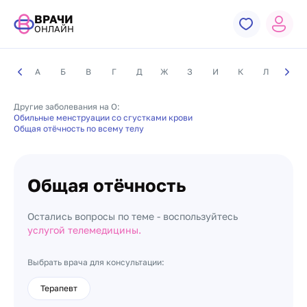
ВРАЧИ
ОНЛАЙН
А
Б
В
Г
Д
Ж
З
И
К
Л
М
Другие заболевания на О:
Обильные менструации со сгустками крови
Общая отёчность по всему телу
Общая отёчность
Остались вопросы по теме - воспользуйтесь
услугой телемедицины.
Выбрать врача для консультации:
Терапевт