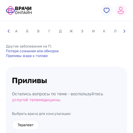
ВРАЧИ
ОНЛАЙН
А
Б
В
Г
Д
Ж
З
И
К
Л
М
Другие заболевания на П:
Потеря сознания или обморок
Приливы жара к голове
Приливы
Остались вопросы по теме - воспользуйтесь
услугой телемедицины.
Выбрать врача для консультации:
Терапевт