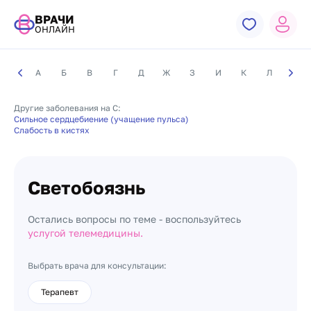
ВРАЧИ
ОНЛАЙН
А
Б
В
Г
Д
Ж
З
И
К
Л
М
Другие заболевания на С:
Сильное сердцебиение (учащение пульса)
Слабость в кистях
Светобоязнь
Остались вопросы по теме - воспользуйтесь
услугой телемедицины.
Выбрать врача для консультации:
Терапевт