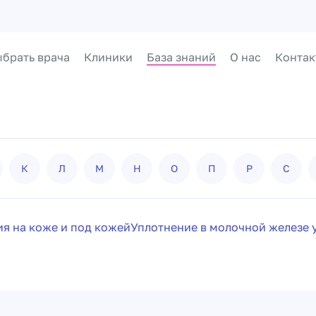
брать врача
Клиники
База знаний
О нас
Контак
К
Л
М
Н
О
П
Р
С
ия на коже и под кожей
Уплотнение в молочной железе 