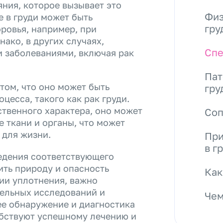
яния, которое вызывает это
Физ
е в груди может быть
гру
оровья, например, при
ако, в других случаях,
Спе
и заболеваниями, включая рак
Пат
том, что оно может быть
гру
цесса, такого как рак груди.
ственного характера, оно может
Со
е ткани и органы, что может
 для жизни.
При
в г
ведения соответствующего
ить природу и опасность
Как
ии уплотнения, важно
тельных исследований и
Чем
е обнаружение и диагностика
обствуют успешному лечению и