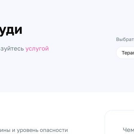
руди
Выбрат
ьзуйтесь
услугой
Тера
Чем
чины и уровень опасности