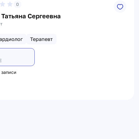
0
 Татьяна Сергеевна
ет
ардиолог
Терапевт
Е
 записи