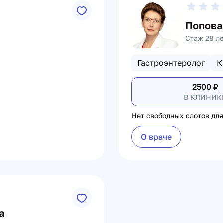
Попова
Стаж 28 л
Гастроэнтеролог
К
2500
₽
В КЛИНИК
Нет свободных слотов для
О враче
а