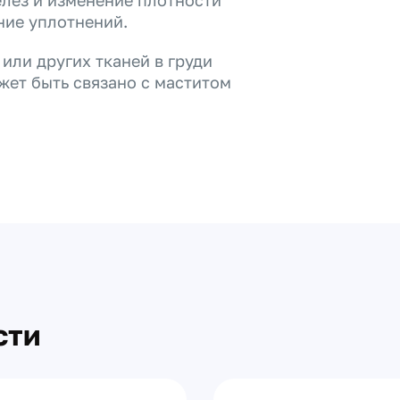
лез и изменение плотности
ние уплотнений.
или других тканей в груди
жет быть связано с маститом
сти