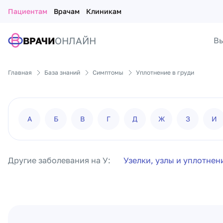
Пациентам
Врачам
Клиникам
ВРАЧИ
ОНЛАЙН
Вы
Главная
База знаний
Симптомы
Уплотнение в груди
А
Б
В
Г
Д
Ж
З
И
Другие заболевания на У:
Узелки, узлы и уплотнен