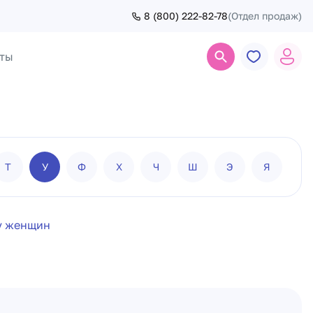
8 (800) 222-82-78
(Отдел продаж)
ты
Поиск
Т
У
Ф
Х
Ч
Ш
Э
Я
у женщин