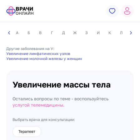
ВРАЧИ
ОНЛАЙН
А
Б
В
Г
Д
Ж
З
И
К
Л
М
Другие заболевания на У:
Увеличение лимфатических узлов
Увеличение молочной железы у женщин
Увеличение массы тела
Остались вопросы по теме - воспользуйтесь
услугой телемедицины.
Выбрать врача для консультации:
Терапевт