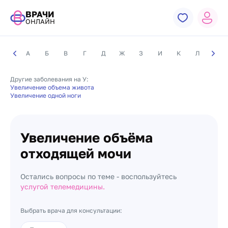
ВРАЧИ
ОНЛАЙН
А
Б
В
Г
Д
Ж
З
И
К
Л
М
Другие заболевания на У:
Увеличение объема живота
Увеличение одной ноги
Увеличение объёма
отходящей мочи
Остались вопросы по теме - воспользуйтесь
услугой телемедицины.
Выбрать врача для консультации: