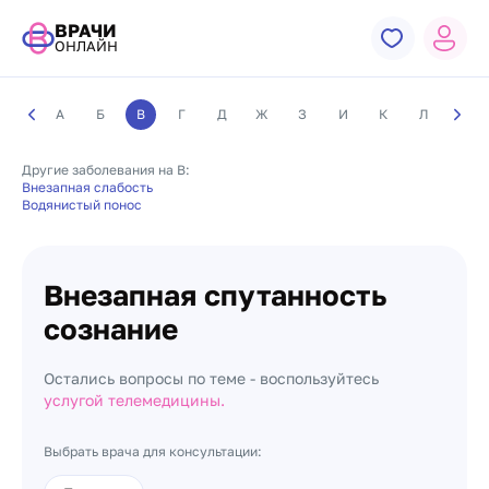
ВРАЧИ
ОНЛАЙН
А
Б
В
Г
Д
Ж
З
И
К
Л
М
Другие заболевания на В:
Внезапная слабость
Водянистый понос
Внезапная спутанность
сознание
Остались вопросы по теме - воспользуйтесь
услугой телемедицины.
Выбрать врача для консультации: