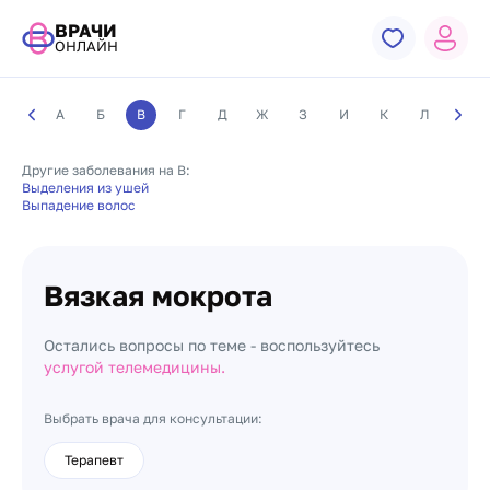
ВРАЧИ
ОНЛАЙН
А
Б
В
Г
Д
Ж
З
И
К
Л
М
Другие заболевания на В:
Выделения из ушей
Выпадение волос
Вязкая мокрота
Остались вопросы по теме - воспользуйтесь
услугой телемедицины.
Выбрать врача для консультации:
Терапевт