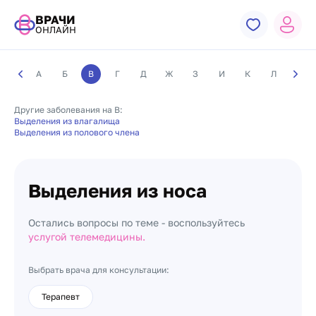
ВРАЧИ
ОНЛАЙН
А
Б
В
Г
Д
Ж
З
И
К
Л
М
Другие заболевания на В:
Выделения из влагалища
Выделения из полового члена
Выделения из носа
Остались вопросы по теме - воспользуйтесь
услугой телемедицины.
Выбрать врача для консультации:
Терапевт