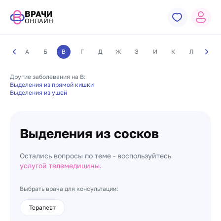
ВРАЧИ
ОНЛАЙН
А
Б
В
Г
Д
Ж
З
И
К
Л
М
Другие заболевания на В:
Выделения из прямой кишки
Выделения из ушей
Выделения из сосков
Остались вопросы по теме - воспользуйтесь
услугой телемедицины.
Выбрать врача для консультации:
Терапевт