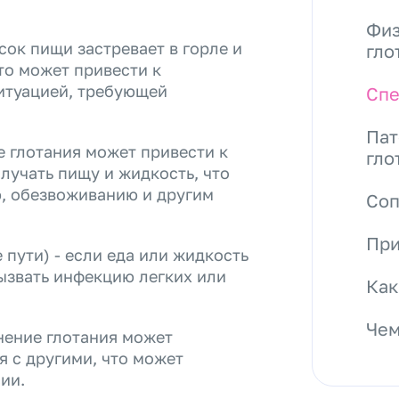
Физ
сок пищи застревает в горле и
гло
то может привести к
итуацией, требующей
Спе
Пат
е глотания может привести к
гло
лучать пищу и жидкость, что
, обезвоживанию и другим
Со
При
пути) - если еда или жидкость
ызвать инфекцию легких или
Как
Чем
нение глотания может
я с другими, что может
ии.