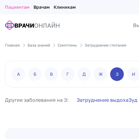
Пациентам
Врачам
Клиникам
ВРАЧИ
ОНЛАЙН
Вы
Главная
База знаний
Симптомы
Затруднение глотания
А
Б
В
Г
Д
Ж
З
И
Другие заболевания на З:
Затруднение выдоха
Зуд