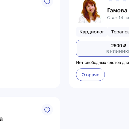
Гамова
Стаж 14 ле
Кардиолог
Терапе
2500
₽
В КЛИНИК
Нет свободных слотов для
О враче
а