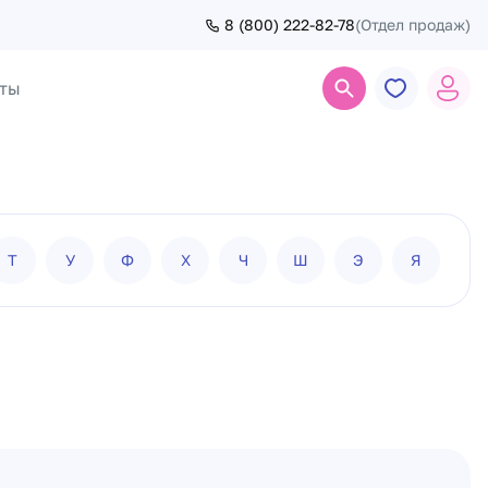
8 (800) 222-82-78
(Отдел продаж)
ты
Поиск
Т
У
Ф
Х
Ч
Ш
Э
Я