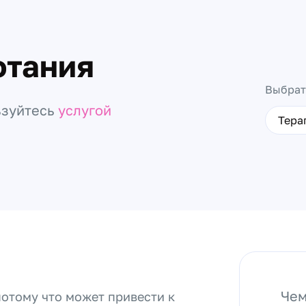
отания
Выбрат
ьзуйтесь
услугой
Тера
Чем
потому что может привести к