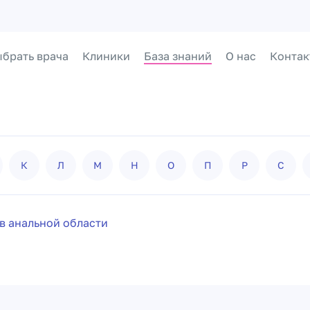
брать врача
Клиники
База знаний
О нас
Контак
К
Л
М
Н
О
П
Р
С
 в анальной области