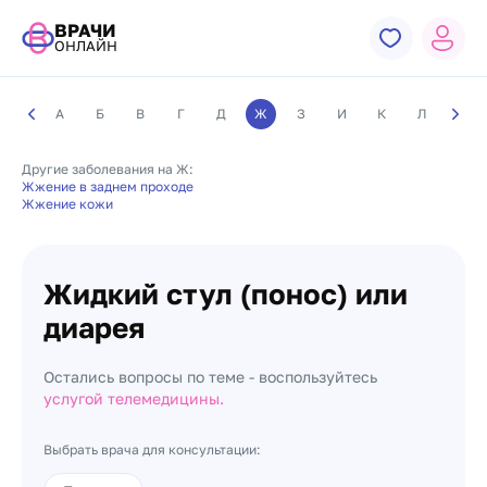
ВРАЧИ
ОНЛАЙН
А
Б
В
Г
Д
Ж
З
И
К
Л
М
Другие заболевания на Ж:
Жжение в заднем проходе
Жжение кожи
Жидкий стул (понос) или
диарея
Остались вопросы по теме - воспользуйтесь
услугой телемедицины.
Выбрать врача для консультации: