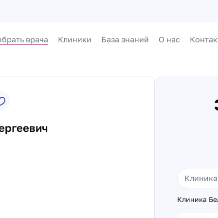
брать врача
Клиники
База знаний
О нас
Контак
ергеевич
Клиника Бел