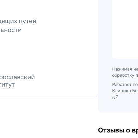
дящих путей
льности
Нажимая на
обработку 
рославский
титут
Работает п
Клиника Бе
д.2
Отзывы о в