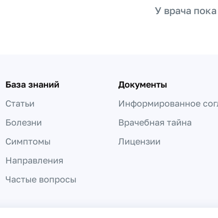
У врача пока
База знаний
Документы
Статьи
Информированное сог
Болезни
Врачебная тайна
Симптомы
Лицензии
Направления
Частые вопросы
 не может быть использована для постановки диагноза, назнач