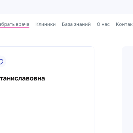
брать врача
Клиники
База знаний
О нас
Контак
таниславовна