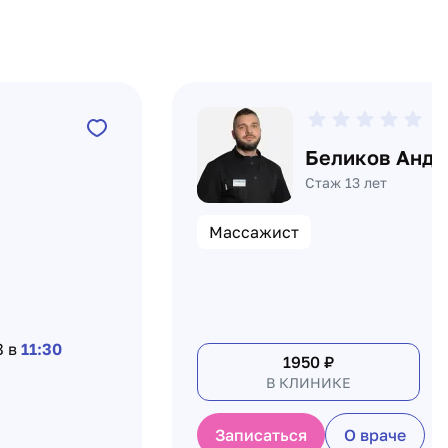
0
Беликов Андр
Стаж 13 лет
Массажист
8 в
11:30
1950
₽
В КЛИНИКЕ
Записаться
О враче