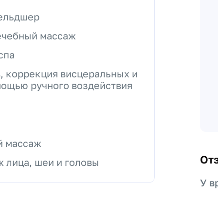
фельдшер
ечебный массаж
спа
, коррекция висцеральных и
мощью ручного воздействия
й массаж
От
 лица, шеи и головы
У в