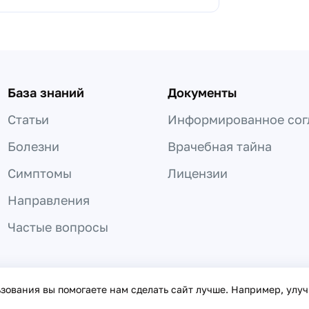
База знаний
Документы
Статьи
Информированное сог
Болезни
Врачебная тайна
Симптомы
Лицензии
Направления
Частые вопросы
 не может быть использована для постановки диагноза, назнач
ьзования вы помогаете нам сделать сайт лучше. Например, улу
онфиденциальности
©
2016
– 2026
«Врачи онлайн»
Дог