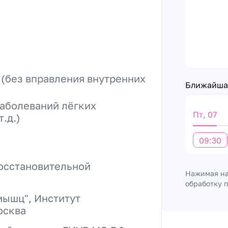
(без вправления внутренних
Ближайшая
аболеваний лёгких
Пт, 07
.д.)
09:30
восстановительной
Нажимая на
обработку 
мышц", Институт
осква