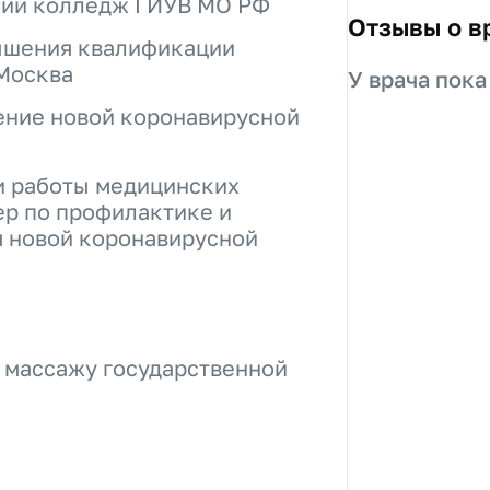
кий колледж ГИУВ МО РФ
Отзывы о в
ышения квалификации
 Москва
У врача пока
ение новой коронавирусной
и работы медицинских
ер по профилактике и
 новой коронавирусной
 массажу государственной