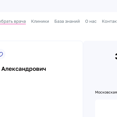
брать врача
Клиники
База знаний
О нас
Контак
 Александрович
Московская 