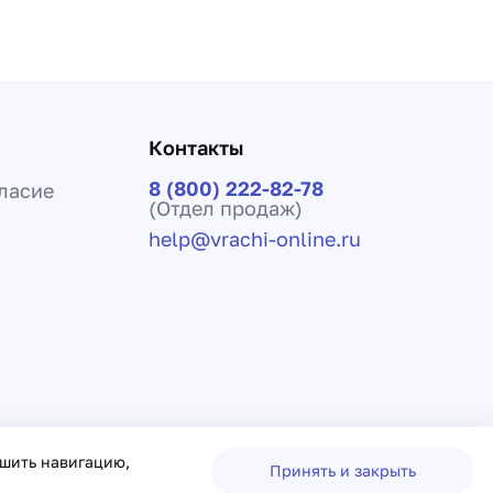
Контакты
8 (800) 222-82-78
ласие
(Отдел продаж)
help@vrachi-online.ru
ения лечения и не заменяет прием врача.
чшить навигацию,
Принять и закрыть
овор оферты