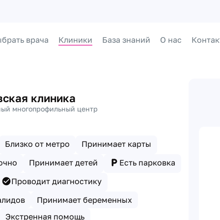
брать врача
Клиники
База знаний
О нас
Контак
ская клиника
ый многопрофильный центр
Близко от метро
Принимает карты
очно
Принимает детей
Есть парковка
Проводит диагностику
алидов
Принимает беременных
Экстренная помощь