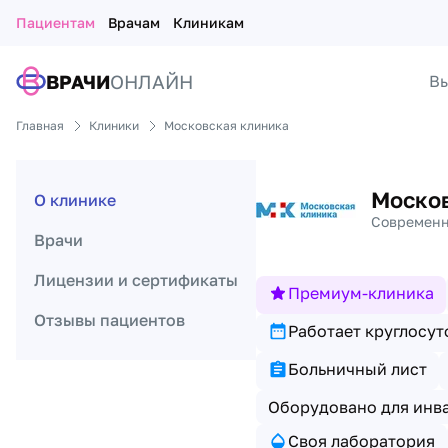
Пациентам
Врачам
Клиникам
ВРАЧИ
ОНЛАЙН
Вы
Главная
Клиники
Московская клиника
Навигация по странице клиники
Москов
О клинике
Современн
Врачи
Лицензии и сертификаты
Премиум-клиника
Отзывы пациентов
Работает круглосут
Больничный лист
Оборудовано для инв
Своя лаборатория