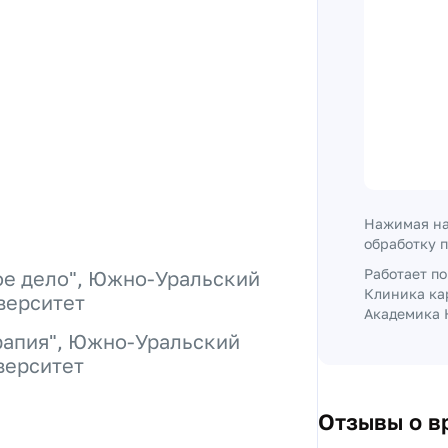
Нажимая на
обработку 
Работает п
ое дело", Южно-Уральский
Клиника ка
верситет
Академика 
рапия", Южно-Уральский
верситет
Отзывы о в