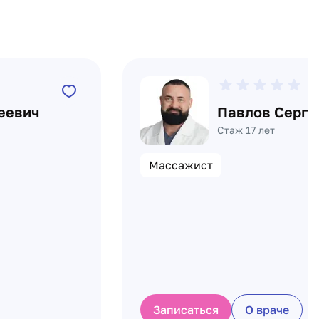
0
еевич
Павлов Серге
Стаж 17 лет
Массажист
Записаться
О враче