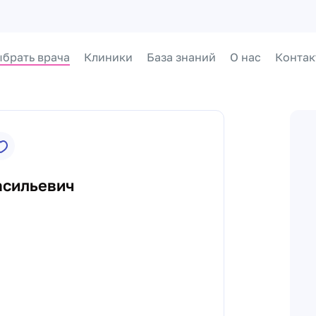
брать врача
Клиники
База знаний
О нас
Контак
асильевич