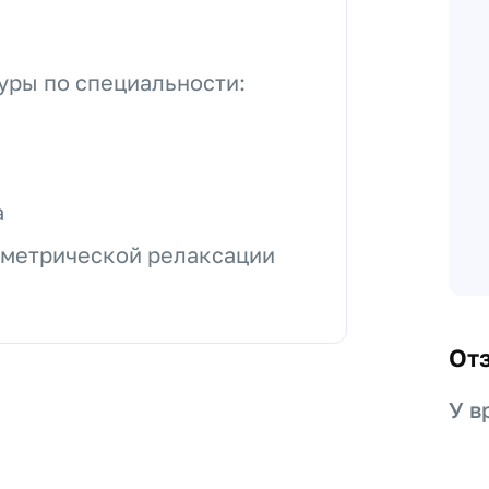
уры по специальности:
а
ометрической релаксации
От
У в