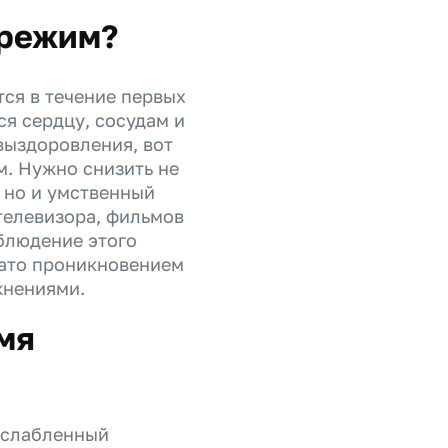
 режим?
тся в течение первых
ся сердцу, сосудам и
выздоровления, вот
. Нужно снизить не
 но и умственный
телевизора, фильмов
блюдение этого
вато проникновением
жнениями.
мя
ослабленный