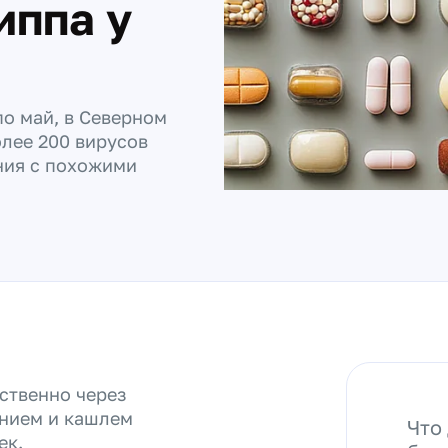
иппа у
по май, в Северном
лее 200 вирусов
ния с похожими
ственно через
анием и кашлем
Что
ек.