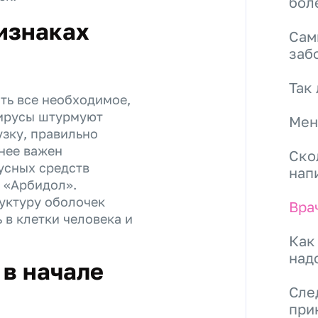
бол
ризнаках
Сам
заб
Так
ть все необходимое,
вирусы штурмуют
Мен
зку, правильно
енее важен
Ско
усных средств
нап
 «Арбидол».
уктуру оболочек
Вра
 в клетки человека и
Как
над
в начале
Сле
при