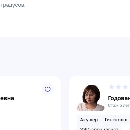
 градусов.
ьевна
Годова
Стаж 5 лет
Акушер
Гинеколог
УЗИ-специалист