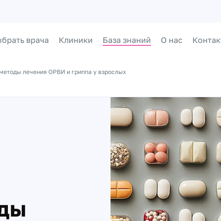
брать врача
Клиники
База знаний
О нас
Контак
методы лечения ОРВИ и гриппа у взрослых
ды