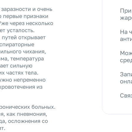
заразности и очень
При
о первые признаки
жар
Уже через несколько
ет усталость.
На 
 путей открывает
ант
еспираторные
ильного чихания,
Мож
мма, температура
сре
дает сильную
х частях тела.
Зап
ужно непременно
онл
 кровотечения из
Свя
ронических больных.
я, как пневмония,
да, осложнения со
ит.