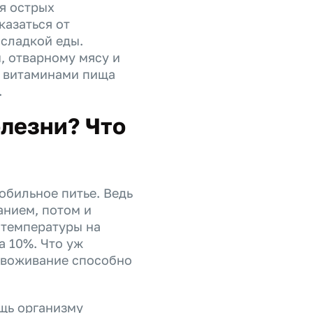
мя острых
казаться от
 сладкой еды.
, отварному мясу и
и витаминами пища
.
олезни? Что
обильное питье. Ведь
анием, потом и
 температуры на
а 10%. Что уж
езвоживание способно
щь организму