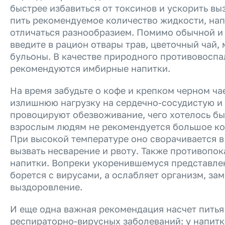
быстрее избавиться от токсинов и ускорить в
пить рекомендуемое количество жидкости, на
отличаться разнообразием. Помимо обычной и
введите в рацион отвары трав, цветочный чай,
бульоны. В качестве природного противовоспа
рекомендуются имбирные напитки.
На время забудьте о кофе и крепком черном ча
излишнюю нагрузку на сердечно-сосудистую и
провоцируют обезвоживание, чего хотелось бы
взрослым людям не рекомендуется большое ко
При высокой температуре оно сворачивается в
вызвать несварение и рвоту. Также противопо
напитки. Вопреки укоренившемуся представлен
борется с вирусами, а ослабляет организм, за
выздоровление.
И еще одна важная рекомендация насчет питья
респираторно-вирусных заболеваний: у напит