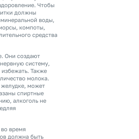
ыздоровление. Чтобы
питки должны
 минеральной воды,
 морсы, компоты,
лительного средства
е. Они создают
 нервную систему,
 избежать. Также
личество молока.
 желудке, может
казаны спиртные
ию, алкоголь не
медляя
 во время
ков должна быть