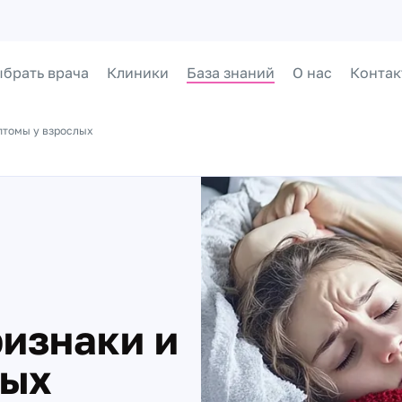
брать врача
Клиники
База знаний
О нас
Контак
птомы у взрослых
ризнаки и
лых