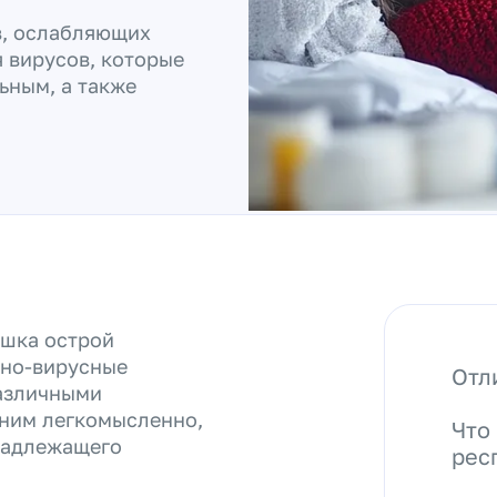
в, ослабляющих
 вирусов, которые
ьным, а также
ышка острой
рно-вирусные
Отл
азличными
 ним легкомысленно,
Что
 надлежащего
рес