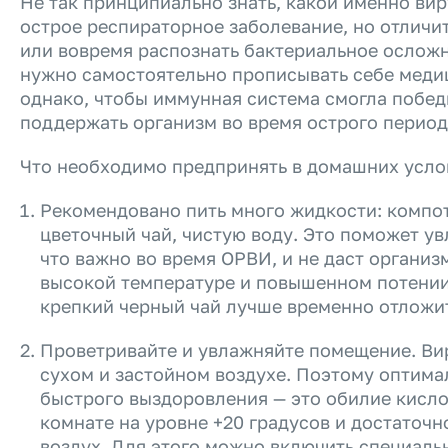
Не так принципиально знать, какой именно вир
острое респираторное заболевание, но отличи
или вовремя распознать бактериальное осложн
нужно самостоятельно прописывать себе меди
однако, чтобы иммунная система смогла победи
поддержать организм во время острого перио
Что необходимо предпринять в домашних усло
Рекомендовано пить много жидкости: компот
цветочный чай, чистую воду. Это поможет ув
что важно во время ОРВИ, и не даст организ
высокой температуре и повышенном потении.
крепкий черный чай лучше временно отложи
Проветривайте и увлажняйте помещение. Ви
сухом и застойном воздухе. Поэтому оптима
быстрого выздоровления — это обилие кисло
комнате на уровне +20 градусов и достаточ
воздух. Для этого можно включить специаль