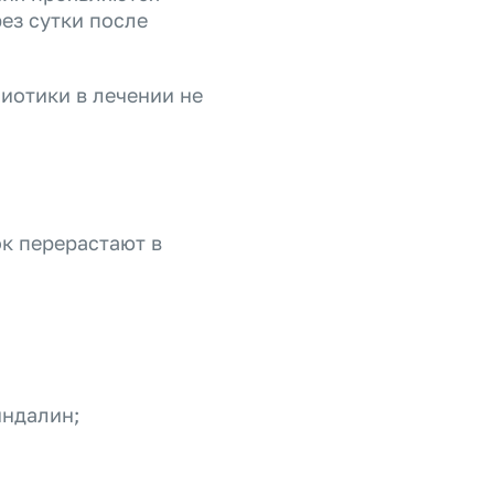
ез сутки после
иотики в лечении не
ок перерастают в
индалин;