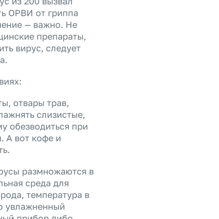
ус из 200 вызвал
ть ОРВИ от гриппа
ение — важно. Не
цинские препараты,
ть вирус, следует
да.
виях:
ы, отвары трав,
лажнять слизистые,
му обезводиться при
 А вот кофе и
ть.
русы размножаются в
льная среда для
рода, температура в
но увлажненный
ный прибор либо