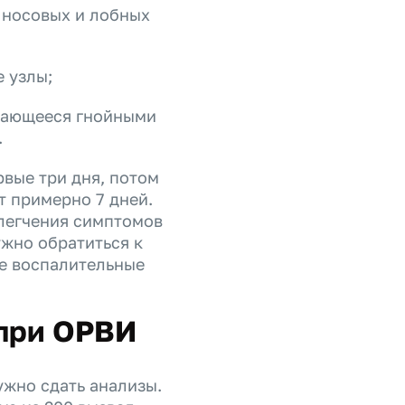
я носовых и лобных
 узлы;
ждающееся гнойными
.
вые три дня, потом
 примерно 7 дней.
блегчения симптомов
ужно обратиться к
ые воспалительные
 при ОРВИ
ужно сдать анализы.