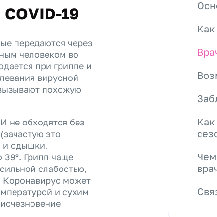
Осн
и COVID-19
Как
рые передаются через
Вра
ным человеком во
юдается при гриппе и
Воз
олевания вирусной
 вызывают похожую
Заб
Как
И не обходятся без
сез
 (зачастую это
и и одышки,
Чем
 39º. Грипп чаще
вра
 сильной слабостью,
. Коронавирус может
Свя
емпературой и сухим
 исчезновение