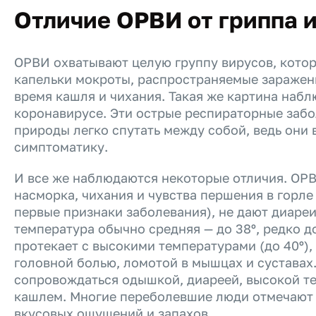
Отличие ОРВИ от гриппа 
ОРВИ охватывают целую группу вирусов, кото
капельки мокроты, распространяемые заражен
время кашля и чихания. Такая же картина набл
коронавирусе. Эти острые респираторные заб
природы легко спутать между собой, ведь они
симптоматику.
И все же наблюдаются некоторые отличия. ОРВ
насморка, чихания и чувства першения в горле
первые признаки заболевания), не дают диаре
температура обычно средняя — до 38º, редко до
протекает с высокими температурами (до 40º),
головной болью, ломотой в мышцах и суставах
сопровождаться одышкой, диареей, высокой т
кашлем. Многие переболевшие люди отмечают
вкусовых ощущений и запахов.