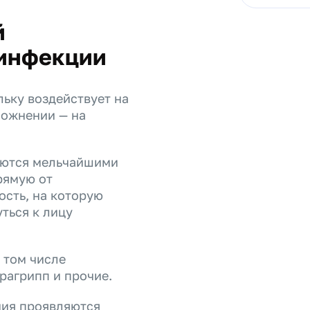
й
 инфекции
ьку воздействует на
сложнении — на
аются мельчайшими
рямую от
ость, на которую
уться к лицу
 том числе
рагрипп и прочие.
ния проявляются