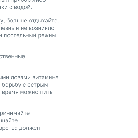
ки с водой.
у, больше отдыхайте.
лезнь и не возникло
и постельный режим.
ественные
ыми дозами витамина
а борьбу с острым
о время можно пить
принимайте
ышайте
арства должен