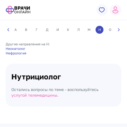
ВРАЧИ
ОНЛАЙН
А
В
Г
Д
И
К
Л
М
Н
О
П
Другие направления на Н:
Неонатолог
Нефрология
Нутрициолог
Остались вопросы по теме - воспользуйтесь
услугой телемедицины.