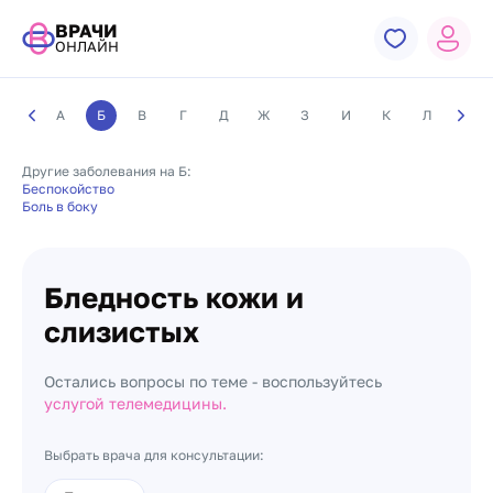
ВРАЧИ
ОНЛАЙН
А
Б
В
Г
Д
Ж
З
И
К
Л
М
Другие заболевания на Б:
Беспокойство
Боль в боку
Бледность кожи и
слизистых
Остались вопросы по теме - воспользуйтесь
услугой телемедицины.
Выбрать врача для консультации: