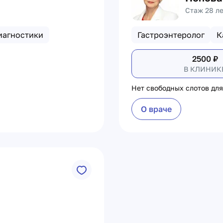
Стаж 28 л
иагностики
Гастроэнтеролог
К
2500
₽
В КЛИНИК
Нет свободных слотов для
О враче