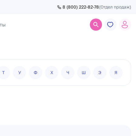
8 (800) 222-82-78
(Отдел продаж)
ты
Поиск
Т
У
Ф
Х
Ч
Ш
Э
Я