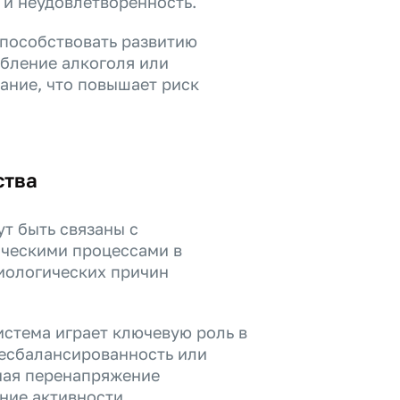
 и неудовлетворенность.
способствовать развитию
ебление алкоголя или
ание, что повышает риск
ства
т быть связаны с
ческими процессами в
иологических причин
истема играет ключевую роль в
Несбалансированность или
чая перенапряжение
ение активности