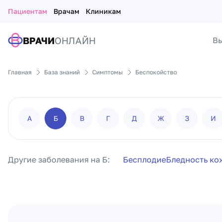
Пациентам
Врачам
Клиникам
ВРАЧИ
ОНЛАЙН
Вы
Главная
База знаний
Симптомы
Беспокойство
А
Б
В
Г
Д
Ж
З
И
Другие заболевания на Б:
Бесплодие
Бледность ко