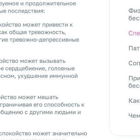
ируемое и продолжительное
Физ
ые последствия:
бес
койство может привести к
как общая тревожность,
Спе
угие тревожно-депрессивные
Пат
ойство может вызывать
Со
е сердцебиение, головные
 сном, ухудшение иммунной
При
бес
ойство может мешать
Как
граничивая его способность к
общению с другими людьми и
Чем
спокойство может значительно