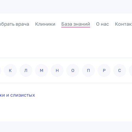
брать врача
Клиники
База знаний
О нас
Контак
К
Л
М
Н
О
П
Р
С
жи и слизистых