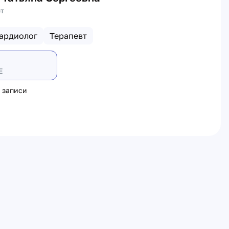
ет
ардиолог
Терапевт
Е
 записи