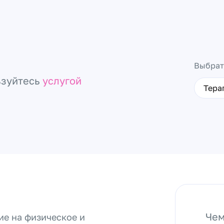
Выбрат
ьзуйтесь
услугой
Тера
Чем
ие на физическое и