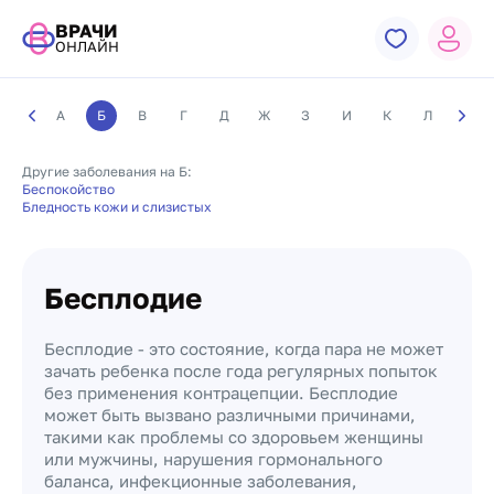
ВРАЧИ
ОНЛАЙН
А
Б
В
Г
Д
Ж
З
И
К
Л
М
Другие заболевания на Б:
Беспокойство
Бледность кожи и слизистых
Бесплодие
Бесплодие - это состояние, когда пара не может
зачать ребенка после года регулярных попыток
без применения контрацепции. Бесплодие
может быть вызвано различными причинами,
такими как проблемы со здоровьем женщины
или мужчины, нарушения гормонального
баланса, инфекционные заболевания,