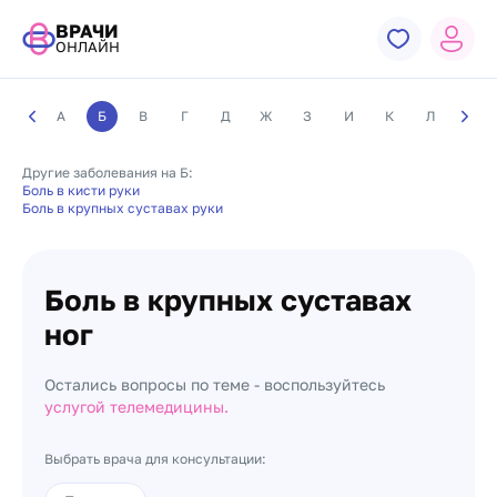
ВРАЧИ
ОНЛАЙН
А
Б
В
Г
Д
Ж
З
И
К
Л
М
Другие заболевания на Б:
Боль в кисти руки
Боль в крупных суставах руки
Боль в крупных суставах
ног
Остались вопросы по теме - воспользуйтесь
услугой телемедицины.
Выбрать врача для консультации: