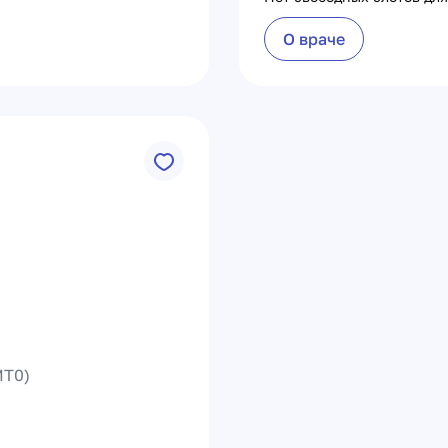
О враче
T0)