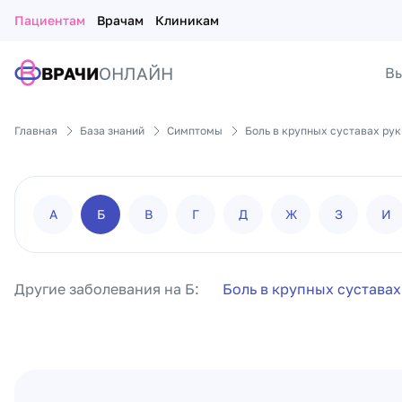
Пациентам
Врачам
Клиникам
ВРАЧИ
ОНЛАЙН
Вы
Главная
База знаний
Симптомы
Боль в крупных суставах рук
А
Б
В
Г
Д
Ж
З
И
Другие заболевания на Б:
Боль в крупных суставах