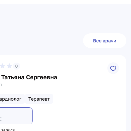
Все врачи
0
 Татьяна Сергеевна
ет
ардиолог
Терапевт
Е
 записи