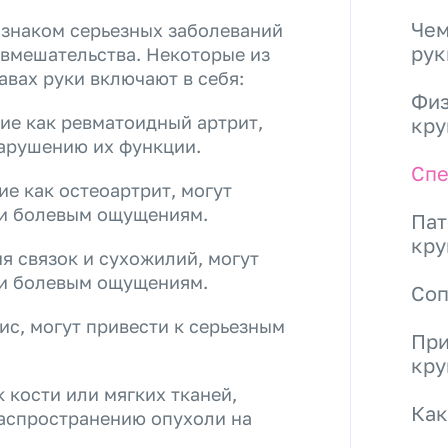
Чем
изнаком серьезных заболеваний
рук
 вмешательства. Некоторые из
вах руки включают в себя:
Физ
ие как ревматоидный артрит,
кру
нарушению их функции.
Спе
ие как остеоартрит, могут
 и болевым ощущениям.
Пат
кру
я связок и сухожилий, могут
 и болевым ощущениям.
Со
ис, могут привести к серьезным
При
кру
 кости или мягких тканей,
Как
распространению опухоли на