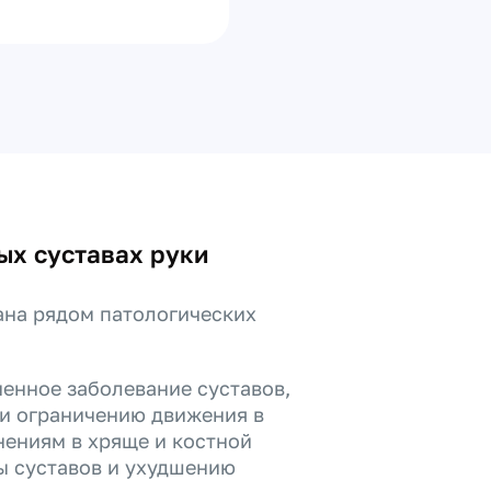
ых суставах руки
ана рядом патологических
ненное заболевание суставов,
 и ограничению движения в
нениям в хряще и костной
ы суставов и ухудшению