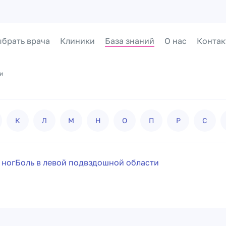
брать врача
Клиники
База знаний
О нас
Контак
и
К
Л
М
Н
О
П
Р
С
 ног
Боль в левой подвздошной области