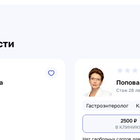
сти
а
Попова
Стаж 28 л
Гастроэнтеролог
К
2500
₽
В КЛИНИК
Нет свободных слотов для