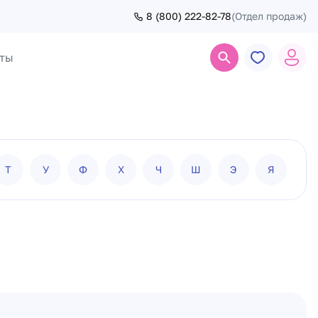
8 (800) 222-82-78
(Отдел продаж)
ты
Поиск
Т
У
Ф
Х
Ч
Ш
Э
Я