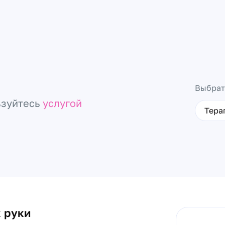
Выбрат
ьзуйтесь
услугой
Тера
х руки