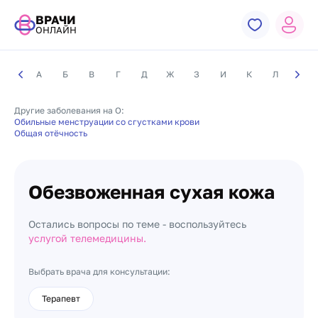
ВРАЧИ
ОНЛАЙН
А
Б
В
Г
Д
Ж
З
И
К
Л
М
Другие заболевания на О:
Обильные менструации со сгустками крови
Общая отёчность
Обезвоженная сухая кожа
Остались вопросы по теме - воспользуйтесь
услугой телемедицины.
Выбрать врача для консультации:
Терапевт