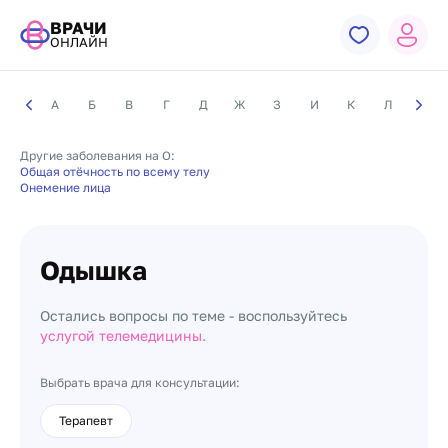
ВРАЧИ
ОНЛАЙН
А
Б
В
Г
Д
Ж
З
И
К
Л
М
Другие заболевания на О:
Общая отёчность по всему телу
Онемение лица
Одышка
Остались вопросы по теме - воспользуйтесь
услугой телемедицины.
Выбрать врача для консультации:
Терапевт