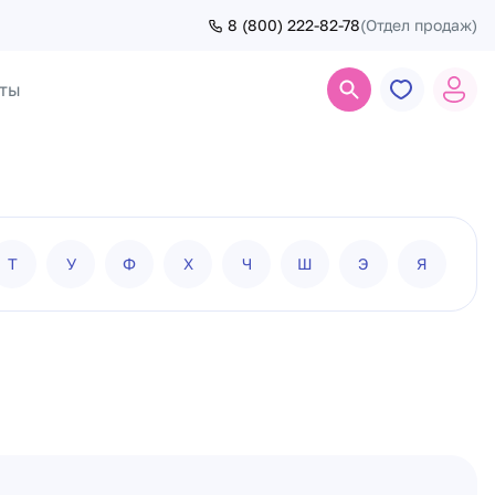
8 (800) 222-82-78
(Отдел продаж)
ты
Поиск
Т
У
Ф
Х
Ч
Ш
Э
Я