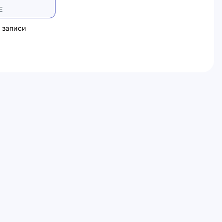
Е
 записи