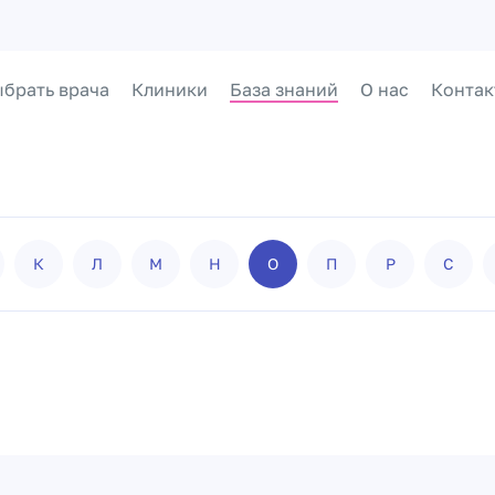
брать врача
Клиники
База знаний
О нас
Контак
К
Л
М
Н
О
П
Р
С