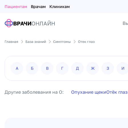
Пациентам
Врачам
Клиникам
ВРАЧИ
ОНЛАЙН
Вы
Главная
База знаний
Симптомы
Отек глаз
А
Б
В
Г
Д
Ж
З
И
Другие заболевания на О:
Опухание щеки
Отёк глаз