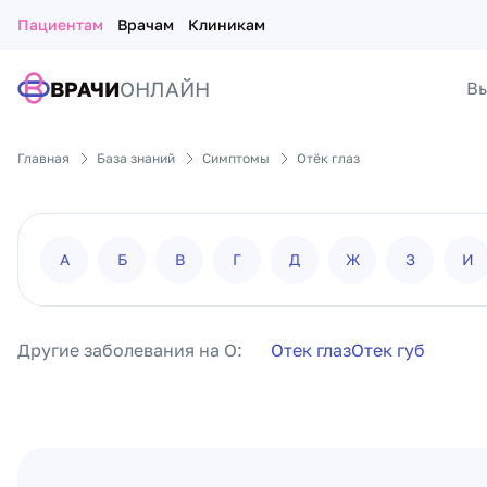
Пациентам
Врачам
Клиникам
ВРАЧИ
ОНЛАЙН
Вы
Главная
База знаний
Симптомы
Отёк глаз
А
Б
В
Г
Д
Ж
З
И
Другие заболевания на О:
Отек глаз
Отек губ