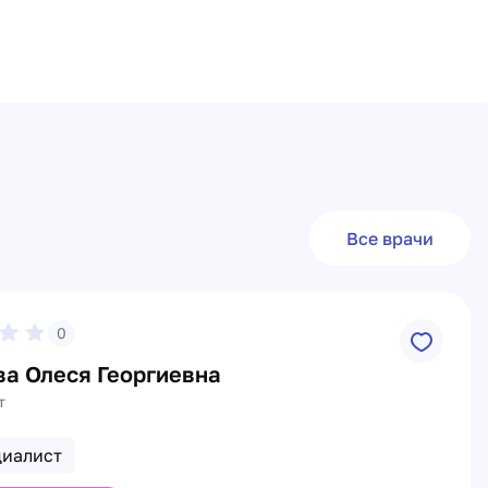
Все врачи
0
ва Олеся Георгиевна
т
циалист