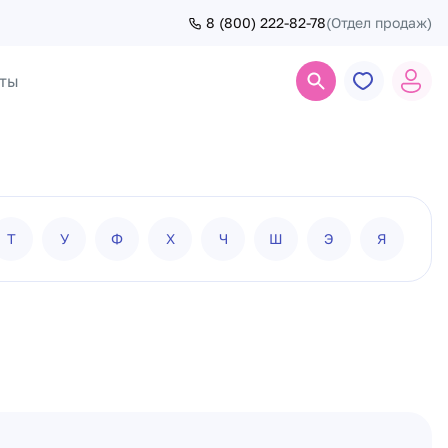
8 (800) 222-82-78
(Отдел продаж)
ты
Поиск
Т
У
Ф
Х
Ч
Ш
Э
Я