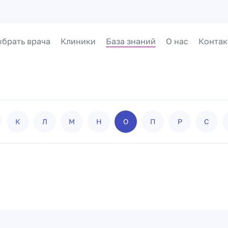
брать врача
Клиники
База знаний
О нас
Контак
К
Л
М
Н
О
П
Р
С