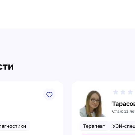
сти
Тарасо
Стаж 11 ле
иагностики
Терапевт
УЗИ-спе