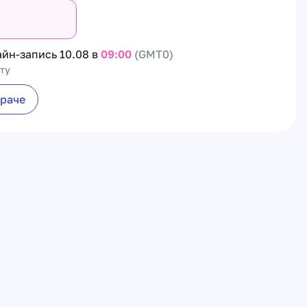
айн-запись
10.08 в
09:00
(GMT0)
ту
враче