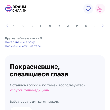
ВРАЧИ
ОНЛАЙН
А
Б
В
Г
Д
Ж
З
И
К
Л
М
Другие заболевания на П:
Покалывание в боку
Посинение кожи на теле
Покрасневшие,
слезящиеся глаза
Остались вопросы по теме - воспользуйтесь
услугой телемедицины.
Выбрать врача для консультации: