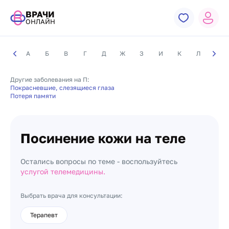
ВРАЧИ
ОНЛАЙН
А
Б
В
Г
Д
Ж
З
И
К
Л
М
Другие заболевания на П:
Покрасневшие, слезящиеся глаза
Потеря памяти
Посинение кожи на теле
Остались вопросы по теме - воспользуйтесь
услугой телемедицины.
Выбрать врача для консультации:
Терапевт